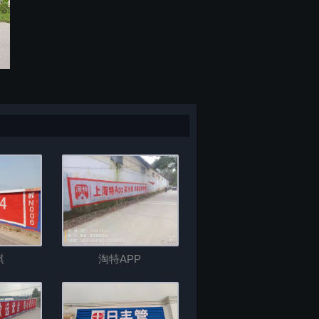
祺
淘特APP