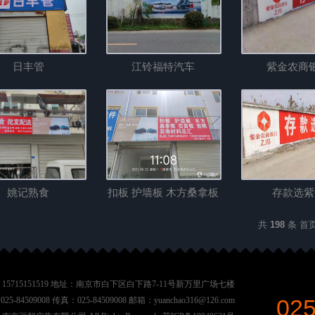
日丰管
江铃福特汽车
紫金农商
姚记熟食
扣板 护墙板 木方桑拿板
存款选紫
共
198
条 首
15715151519 地址：南京市白下区白下路7-11号新万里广场七楼
025
5-84509008 传真：025-84509008 邮箱：yuanchao316@126.com