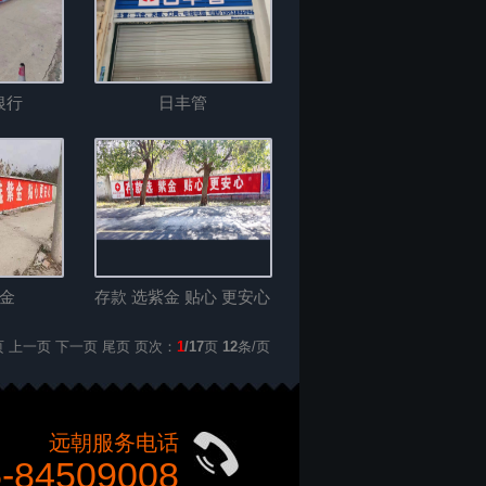
银行
日丰管
金
存款 选紫金 贴心 更安心
页 上一页
下一页
尾页
页次：
1
/17
页
12
条/页
远朝服务电话
-84509008