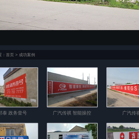
置：
首页
>
成功案例
邦泰 政务壹号
广汽传祺 智能操控
广汽传